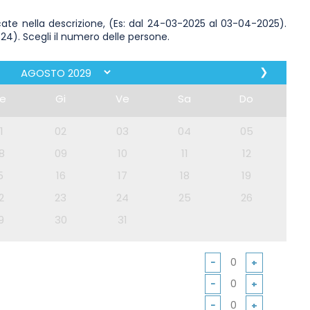
cate nella descrizione, (Es: dal 24-03-2025 al 03-04-2025).
 24). Scegli il numero delle persone.
❯
e
Gi
Ve
Sa
Do
1
02
03
04
05
8
09
10
11
12
5
16
17
18
19
2
23
24
25
26
9
30
31
−
+
−
+
−
+