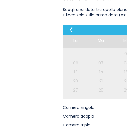
Scegli una data tra quelle elen
Clicca solo sulla prima data (es:
❮
Lu
Ma
M
0
06
07
0
13
14
1
20
21
2
27
28
2
Camera singola
Camera doppia
Camera tripla