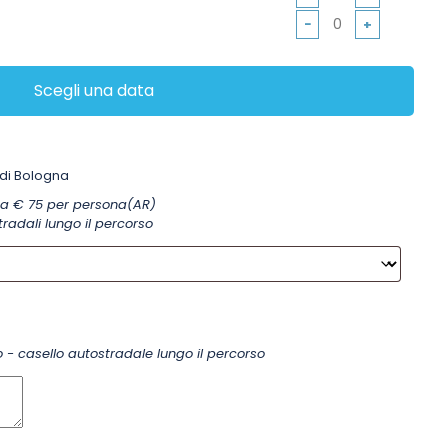
−
+
Scegli una data
di Bologna
gna € 75 per persona(AR)
tradali lungo il percorso
o - casello autostradale lungo il percorso