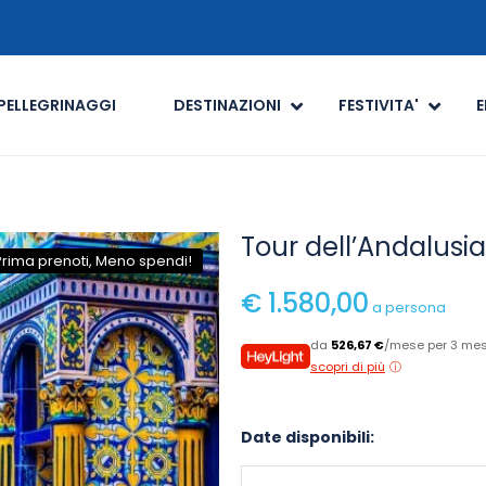
PELLEGRINAGGI
DESTINAZIONI
FESTIVITA'
E
Tour dell’Andalusia
Prima prenoti, Meno spendi!
€
1.580,00
a persona
da
526,67 €
/mese per 3 mes
scopri di più
Date disponibili: