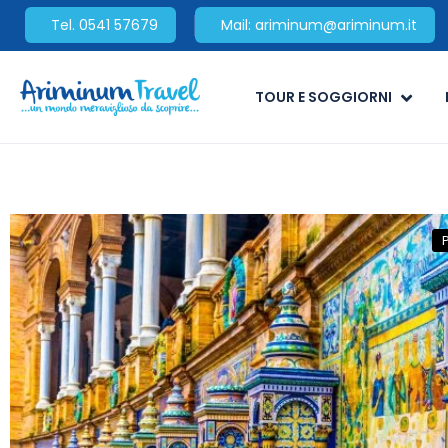
Tel. 0541 57679
Mail: ariminum@ariminum.it
TOUR E SOGGIORNI