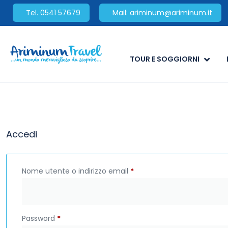
Tel. 0541 57679
Mail: ariminum@ariminum.it
TOUR E SOGGIORNI
Accedi
Nome utente o indirizzo email
*
Password
*