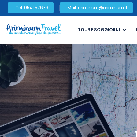
Tel. 0541 57679
Mail: ariminum@ariminum.it
TOUR E SOGGIORNI